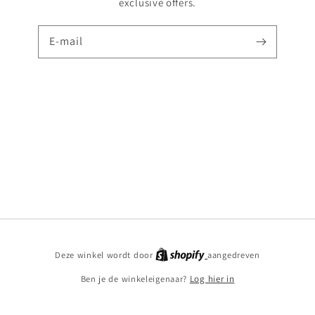
exclusive offers.
E‑mail
Shopify
Deze winkel wordt door
aangedreven
Ben je de winkeleigenaar?
Log hier in